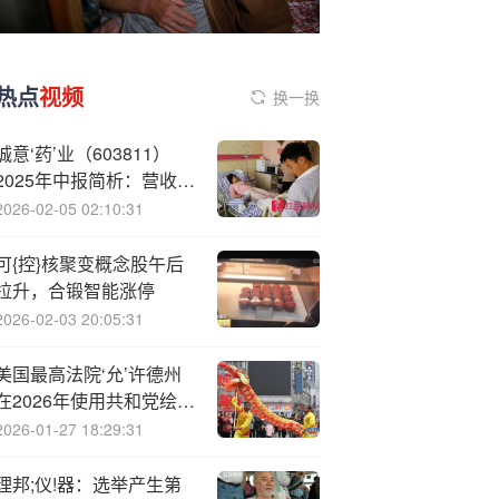
热点
视频
换一换
诚意‘药’业（603811）
2025年中报简析：营收净
利润同比双双增长，盈利
2026-02-05 02:10:31
能力上升
可{控}核聚变概念股午后
拉升，合锻智能涨停
2026-02-03 20:05:31
美国最高法院‘允’许德州
在2026年使用共和党绘制
的选区地图
2026-01-27 18:29:31
理邦;仪!器：选举产生第